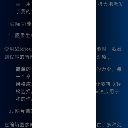
喜，用文字描述愿景就能生成图像，极大地激发
了我的创作灵感。
实际功能分解
1. 图像生成
使用
Midjourney 中文绘画
的图像生成功能时，我感
到程序的智能化。以下是我使用后的一些观察：
简单的咒语解析
: 不再需要掌握复杂的命令，每
一个命令的理解都非常直观。
风格库
: 像Serf风格库这样的功能，让我可以轻
松选择超过1800种全新风格模板，快速应用于
我的作品。
2. 图片编辑功能
在编辑图像时，
Midjourney 中文绘画
提供了多种处