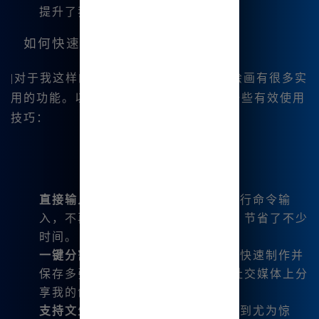
提升了我的工作效率。
如何快速上手？
|对于我这样的新手，
M idjourney 中文绘画有很多实
用的功能。以下是我初次体验后总结的一些有效使用
技巧：
直接输入中文
: 我可以直接用中文进行命令输
入，不再需要经过复杂的翻译过程，节省了不少
时间。
一键分割和下载
: 这项功能让我能够快速制作并
保存多张四宫格图片，非常适合在社交媒体上分
享我的创作。
支持文生图、图生图
: 这一点让我感到尤为惊