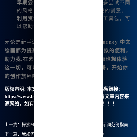
早期尝试不同风格
: 初始阶段，可以多尝试不同
的风格，发现哪些能够最好地表达我的创意。
利用资源学习
: 网站上提供的教程和工具包，可
以帮助我快速掌握各种功能。
无论是新手还是有经验的创作者，
Midjourney 中文
绘画都为提高我创作的效率提供了无可比拟的便利，
助力我.在艺术的旅程中不断前进。如果你也想体验
这一切，可以访问
www.bzu.cn
进行注册，开始你
的创作旅程吧！
版权声明:
本文由【B族智能】原创，转载请保留链接:
https://www.bzu.cn/news/show/9379.html，部分文章内容来
源网络，如有侵权请联系我们删除处理。谢谢！！！
上一篇：
探索Mj中文绘画的无限可能：Midjourney提示词范例指南
下一篇：
我如何在Midjourney 体验4K中文绘画的魅力