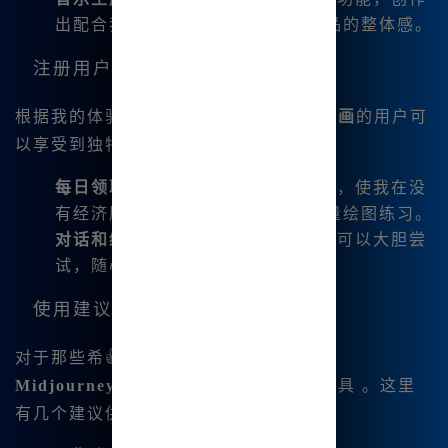
出配合我的插画的音乐，提升了作品的整体感。
注册用户的特别福利
根据我的体验，注册
Midjourney 中文绘画
的用户可
以享受到独特的福利，比如：
每日领取积分
: 免费赠送的积分系统，使我在没
有经济压力的情况下，能够进行大量绘图练习。
对话和绘图的无限使用权限
: 这让我可以大胆尝
试，随心所欲地进行创作。
使用建议
对于那些希👍望快速提升绘画技能的人，
Midjourney 中文绘画
是我强烈推荐的工具 。这里
有几个建议供大家参考：