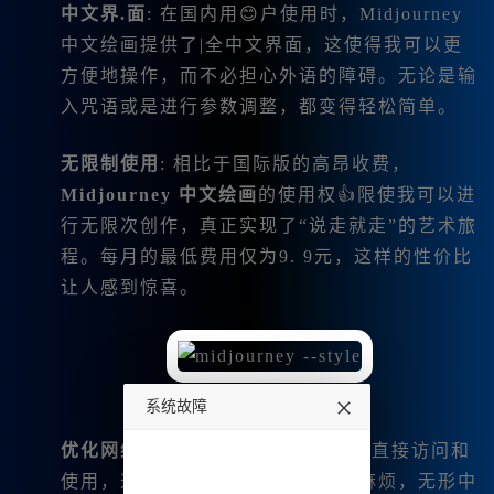
中文界.面
: 在国内用😊户使用时，
Midjourney
中文绘画提供了|全中文界面，这使得我可以更
方便地操作，而不必担心外语的障碍。无论是输
入咒语或是进行参数调整，都变得轻松简单。
无限制使用
: 相比于国际版的高昂收费，
Midjourney 中文绘画
的使用权👍限使我可以进
行无限次创作，真正实现了“说走就走”的艺术旅
程。每月的最低费用仅为9. 9元，这样的性价比
让人感到惊喜。
系统故障
优化网络连接
: 不需要使用梯子就能直接访问和
undefined
使用，这让我在创作时省去了不少麻烦，无形中