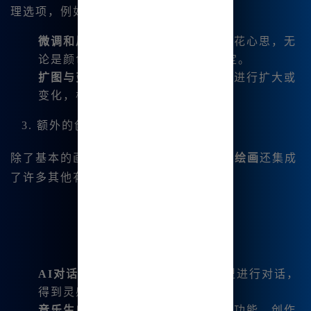
理选项，例如：
微调和局部重绘
: 让我在细节上也能花心思，无
论是颜色丶局部修改都可以轻松搞定。
扩图与变幻功能
: 图像可以根据需求进行扩大或
变化，极大地满足了我的创意需求。
3. 额外的创作工具
除了基本的画图功能，
Midjourney 中文绘画
还集成
了许多其他有趣的创作工具：
AI对话
: 困惑时，我可以与内置模型进行对话，
得到灵感或解决创作上的瓶颈。
音乐生成
: 我还通过网站的音乐生成功能，创作