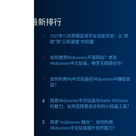
最新排行
优化，
大提
1
2025年11月舆情监测平台深度评测：从“抓
取”到“认知速度”的较量
2
如何使用Midjourney开源网站？体验
Midjourney中文绘画，畅享无障碍创作！
3
如何利用Mj中文绘画在Midjourney中赚取收
益？
积分，
4
探索Midjourney中文绘画与Stable Diffusion
的魅力，如何选择更适合你的AI绘画工具？
5
探索“midjourney 融合”：如何利用
Midjourney中文绘画提升创作能力？