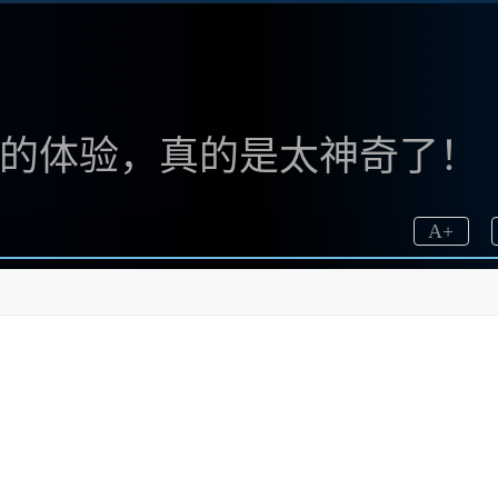
中文版的体验，真的是太神奇了！
A
+
满了好奇和期待。随着对这款工具了解的逐渐深入，我选择了
我希望能够使用这一强大的绘画工具，而不会遇到网络上
网站：www.bzu.cn，来看看这个中文版的👍实际