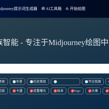
Midjourney提示词生成器
🧭 AI工具箱
⛵️ 开始绘图
族智能 - 专注于Midjourney绘
传统
冬景
历史再现
节日氛围
vibrantcartoonish
剪纸
卡通
双重曝光
绘本
logo
头像