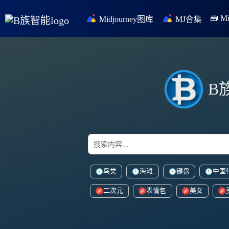
🧰 
Midjourney图库
MJ合集
B
鸟类
海滩
键盘
中国
二次元
表情包
美女