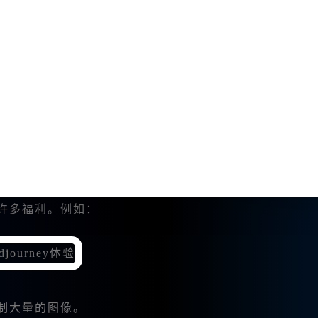
于简单的图像生成。我开始深入学习各种功能，这让我在创作
快速找到合适的提示词，进而生成理想化的作品。
ey中文版能够快速解析，我获得了更精确的绘图结果。
不知不觉中提高了自己的绘画水平。
了许多福利。例如：
制大量的图像。