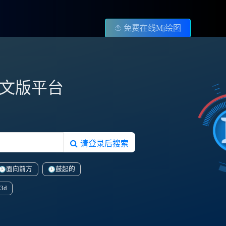
⛵️ 免费在线Mj绘图
图中文版平台
请登录后搜索
面向前方
鼓起的
3d