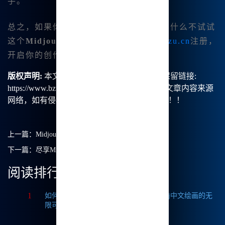
手。
总之，如果你也是一个热爱创作的人，为什么不试试
这个
Midjourney中文版
呢？访问
www.bzu.cn
注册，
开启你的创作之旅吧！
版权声明:
本文由【B族智能】原创，转载请保留链接:
https://www.bzu.cn/news/show/1099.html，部分文章内容来源
网络，如有侵权请联系我们删除处理。谢谢！！！
上一篇：
Midjourney中文绘画：无障碍创作的新时代
下一篇：
尽享Midjourney官方中文版的无限创作乐趣
阅读排行
1
如何获取Midjourney破解版免费？探索Mj中文绘画的无
限可能