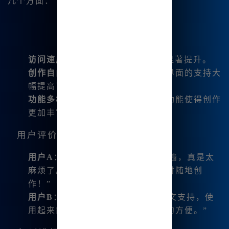
几个方面：
访问速度
：98%用户认为访问速度显著提升。
创作自由度
：用户反馈显示，中文界面的支持大
幅提高了他们的创作灵感。
功能多样性
：支持多种图文生成的功能使得创作
更加丰富多彩。
用户评价
用户A
：“我之前用国际版总是得翻墙，真是太
麻烦了。这个中文版本让我可以随时随地创
作！”
用户B
：“我非常喜欢这个平台的中文支持，使
用起来简单明了，给我带来了很大的方便。”