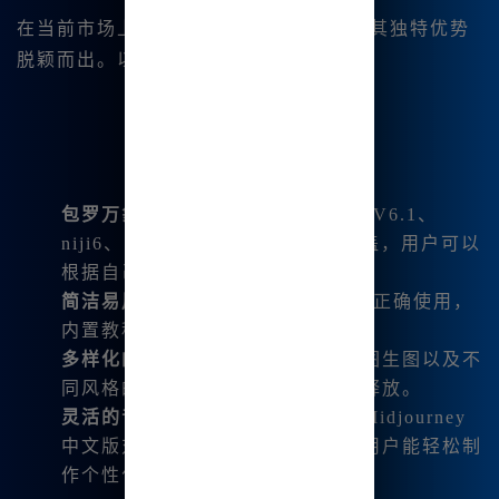
在当前市场上，
Midjourney中文版
凭借其独特优势
脱颖而出。以下是一些不可忽视的亮点：
包罗万象的功能支持
：Midjourney V6.1、
niji6、SDXL等各种版本，统统涵盖，用户可以
根据自己的需求自由选择。
简洁易用
：即使是0基础的新手也能正确使用，
内置教程指引用户完成各类操作。
多样化的艺术创作
：支持文生图、图生图以及不
同风格的创作让用户的想象力得以释放。
灵活的音乐生成
：不仅限于绘画，Midjourney
中文版对音乐生成也进行了支持，用户能轻松制
作个性化的音乐作品。