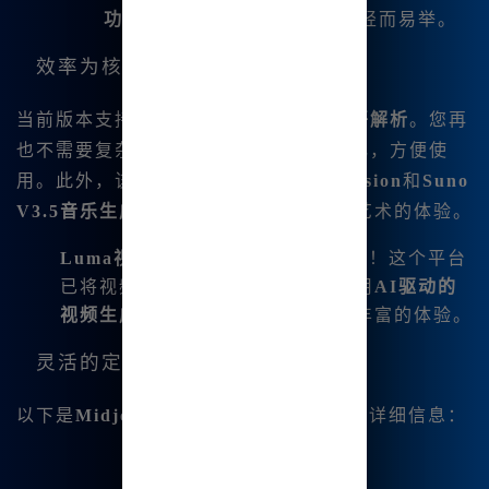
功能
，制作缩略图或拼贴变得轻而易举。
效率为核心
当前版本支持
文生图
、
图生图
，甚至
咒语解析
。您再
也不需要复杂的命令，所有操作都已简化，方便使
用。此外，该平台还集成了
Stable-diffusion
和
Suno
V3.5音乐生成功能
，提升了您超越视觉艺术的体验。
Luma视频制作
：没错，您没有听错！这个平台
已将视频制作提升到新的高度，利用
AI驱动的
视频生成
，借助尖端技术为您带来丰富的体验。
灵活的定价计划
以下是
Midjourney 中文版
竞争性定价的详细信息：