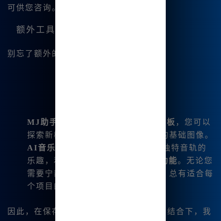
可供您咨询。
额外工具与奖励
别忘了额外的好处：
MJ助手
：拥有超过
1800个新风格模板
，您可以
探索新概念，而无需担心找到完美的基础图像。
AI音乐生成
：享受为您的项目制作独特音轨的
乐趣，利用
B族智能的AI音乐生成功能
。无论您
需要宁静的背景曲还是欢快的旋律，总有适合每
个项目的选项。
因此，在保存成本、功能和支持这三者的结合下，我