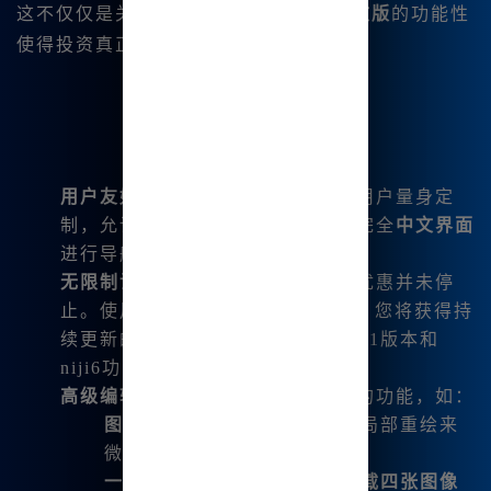
这不仅仅是关于价格 -
Midjourney 中文版
的功能性
使得投资真正值得：
用户友好的界面
：该平台专为国内用户量身定
制，允许您
直接输入中文
，并通过完全
中文界面
进行导航。
无限制访问
：在您的第一个月后，优惠并未停
止。使用
Midjourney 官方中文版
，您将获得持
续更新的访问权限，包括最新的V6.1版本和
niji6功能。
高级编辑功能
：用户可以利用强大的功能，如：
图像编辑
：通过移动、扩展和局部重绘来
微调您的创作。
一键图像分割
：得益于
一键下载四张图像