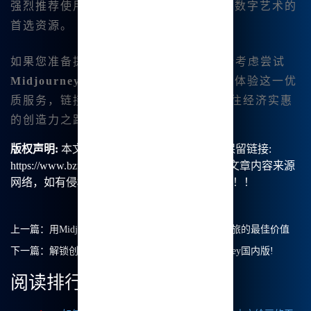
强烈推荐使用
Midjourney 中文版
作为您数字艺术的
首选资源。
如果您准备提升艺术能力并保持实惠，请考虑尝试
Midjourney 中文版
。您可以注册并亲自体验这一优
质服务，链接在这里：
www.bzu.cn
。通往经济实惠
的创造力之路正在等待您！
版权声明:
本文由【B族智能】原创，转载请保留链接:
https://www.bzu.cn/news/show/3245.html，部分文章内容来源
网络，如有侵权请联系我们删除处理。谢谢！！！
上一篇：
用Midjourney中文版释放创造力：您艺术之旅的最佳价值
下一篇：
解锁创造力：发现价格无敌的实惠Midjourney国内版!
阅读排行