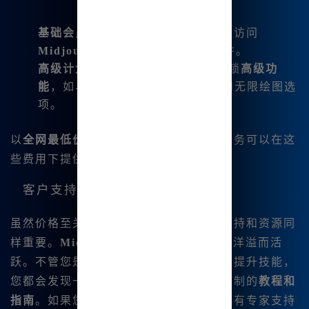
基础会员
：起价
9.9元/月
，让您完全访问
Midjourney 内网版
，无需任何条件。
高级计划
：仅需
39.8元/月
，您将解锁
高级功
能
，如与
GPT-4O
的无限对话访问和无限绘图选
项。
以
全网最低价
为基础，我发现没有其他服务可以在这
些费用下提供如此全面的功能套件。
客户支持与社区
虽然价格至关重要，但在选择平台时，支持和资源同
样重要。
Midjourney 中文绘画
社区热情洋溢而活
跃。不管您是在开始艺术旅程，还是希望提升技能，
您都会发现一系列为
零基础初学者
量身定制的
教程和
指南
。如果您在使用中遇到任何问题，也有专家支持