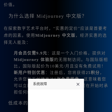
价值。
为什么选择 Midjourney 中文版？
在探索数字艺术平台时，“实惠的定价”应该是首要考
虑的因素。使用
Midjourney 中文版
，经济实惠的选
择无人能及：
月会员仅需9.9元
：这是一个入门价格，提供对
Midjourney 体验版
的无限制访问。与国际版相
比，国际版起价为10美元/月且没有免费试用！
新用户特别优惠
：注册后，您将获得
25积分
，
允许您每天创建高达
5张免费图像
。这意味着您
系统故障
可以立即开始您的艺术旅程，而无需在开始时承
担任何经济负担！
undefined
低成本的全面功能