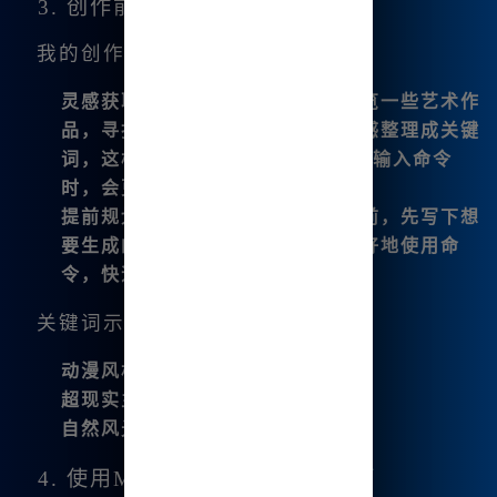
3. 创作前的准备
我的创作心得：
灵感获取
：在创作之前，我总会浏览一些艺术作
品，寻找灵感。我常常会将这些灵感整理成关键
词，这样在使用Midjourney内网版输入命令
时，会更加高效和准确。
提前规划
：我建议你在正式使用之前，先写下想
要生成的图像描述。这会帮助你更好地使用命
令，快速获得想要的效果。
关键词示例：
动漫风格
超现实主义
自然风光
4. 使用Midjourney内网版的技巧