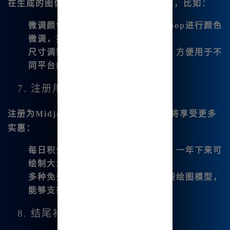
在生成的图像中，我通常会进行后期处理，比如：
微调颜色
：使用专业软件如Photoshop进行颜色
微调，提升图像的整体质感。
尺寸调整
：根据需要进行尺寸变化，方便用于不
同平台的展示。
7. 注册用户的福利
注册为Midjourney内网版的用户后，你将享受更多
实惠：
每日积分
：注册后每日可领取积分，一年下来可
绘制大量图像。
多种免费模型
：内置多个优秀的免费绘图模型，
能够支持你实现更多创意。
8. 结尾补充