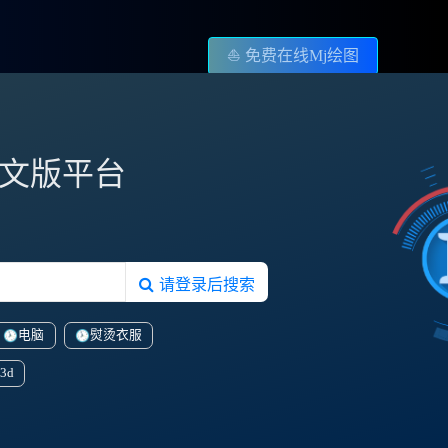
⛵️ 免费在线Mj绘图
图中文版平台
请登录后搜索
电脑
熨烫衣服
3d