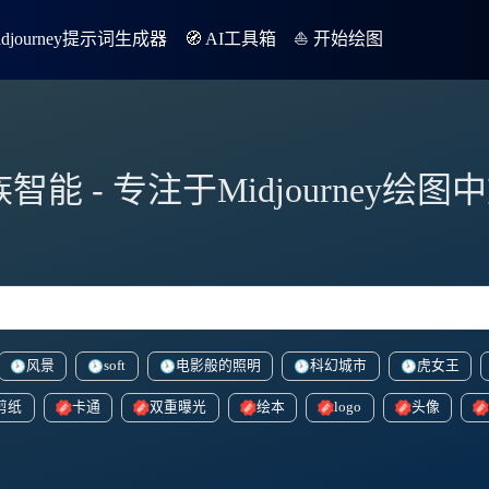
Midjourney提示词生成器
🧭 AI工具箱
⛵️ 开始绘图
族智能 - 专注于Midjourney绘
风景
soft
电影般的照明
科幻城市
虎女王
剪纸
卡通
双重曝光
绘本
logo
头像