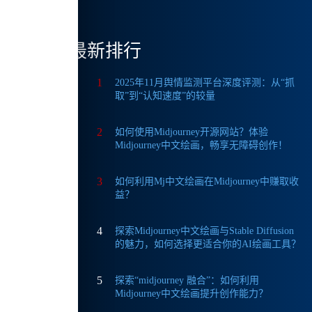
最新排行
这个
1
2025年11月舆情监测平台深度评测：从“抓
取”到“认知速度”的较量
2
如何使用Midjourney开源网站？体验
Midjourney中文绘画，畅享无障碍创作！
3
如何利用Mj中文绘画在Midjourney中赚取收
言水
益？
局部重
4
探索Midjourney中文绘画与Stable Diffusion
的魅力，如何选择更适合你的AI绘画工具？
5
探索“midjourney 融合”：如何利用
Midjourney中文绘画提升创作能力？