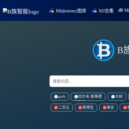
🧰 
Midjourney图库
MJ合集
B
goth
拉尔夫·斯蒂德
大树
曼风格
二次元
表情包
美女