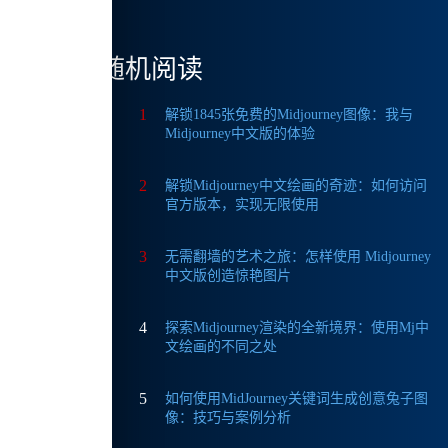
我来
随机阅读
1
解锁1845张免费的Midjourney图像：我与
Midjourney中文版的体验
或者
2
解锁Midjourney中文绘画的奇迹：如何访问
述词
官方版本，实现无限使用
3
无需翻墙的艺术之旅：怎样使用 Midjourney
中文版创造惊艳图片
4
探索Midjourney渲染的全新境界：使用Mj中
文绘画的不同之处
多热心
出反
5
如何使用MidJourney关键词生成创意兔子图
像：技巧与案例分析