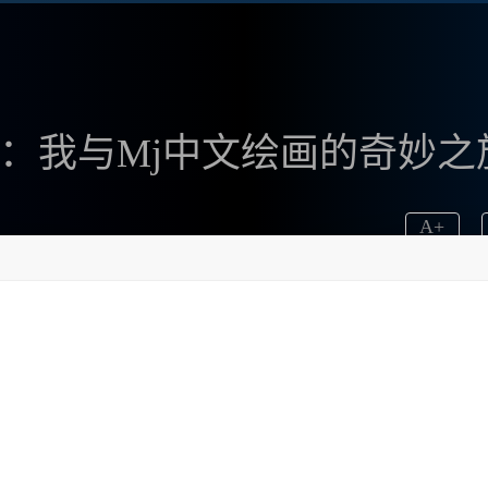
的魅力：我与Mj中文绘画的奇妙之
A
+
为了我不可或缺的一部分。我开始接触
Mj中文绘画
，真是
完美😊地解决了我在创作过程中遇到的许多问题，比如如
。通过访问
www.bzu.cn
，我了解到Midjourney的一些