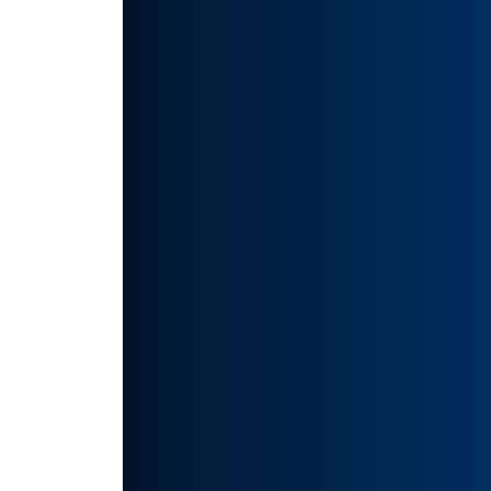
🔥可
成的图