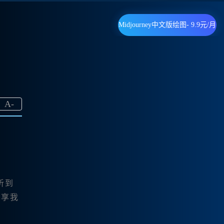
Midjourney中文版绘图- 9.9元/月
A
-
听到
分享我