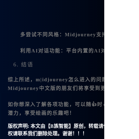
多尝试不同风格
：Midjourney支持不同
利用AI对话功能
：平台内置的AI对话功能可以
6. 结语
综上所述，
m|idjourney怎么进入
的问题其实答案简单
Midjourney中文版
的朋友们将享受到更加顺畅的使
如你想深入了解各项功能，可以随👍时🔥访问
www.|b
潜力，享受绘画的乐趣吧！
版权声明:
本文由【B族智能】原创，转载请保留链接: https://ww
权请联系我们删除处理。谢谢！！！