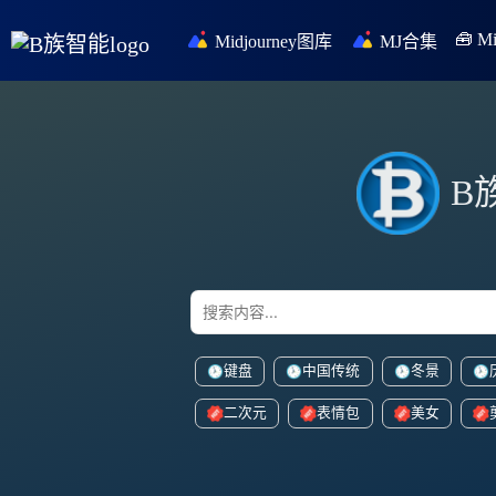
🧰 
Midjourney图库
MJ合集
B
键盘
中国传统
冬景
二次元
表情包
美女