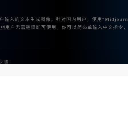
根据用户输入的文本生成图像。针对国内用户，使用“
Midjour
，用户无需翻墙即可使用。你可以简👍单输入中文指令
的步骤：
注册一个账号。.无论你是新手还是老手， 这里都提供了
常简单，填写相关信息后，🔥你会收到一个确认邮件，点击链
“
Midjourney体验版
”进行探索。这个版本支持无限次