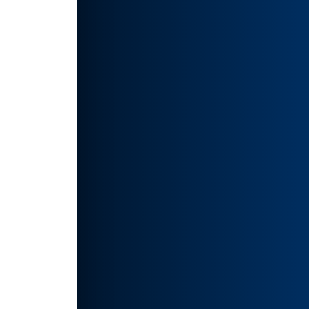
。
述。
用
创意
如有侵