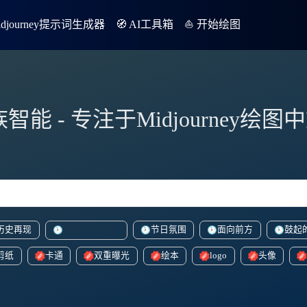
Midjourney提示词生成器
🧭 AI工具箱
⛵️ 开始绘图
族智能 - 专注于Midjourney绘
历史再现
节日氛围
面向前方
鼓起
vibrantcartoonish
剪纸
卡通
双重曝光
绘本
logo
头像