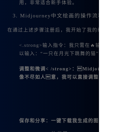
用，非常适合新手体验。
3. Midjourney中文绘画的操作流程
在通过上述步骤注册后，我开始了我的绘图之旅。以下是我
<.strong>输入指令：我只需在🔥输入框中
以输入：“一只在月光下跳舞的猫”，然后点击生
调整和微调< /strong>：Midjo👍ur
像不尽如人意，我可以直接调整。
保存和分享
：一键下载我生成的图片，方便分享