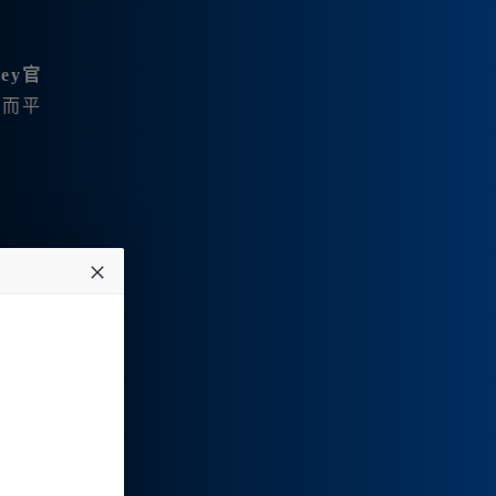
ney官
，而平
友好的
接完成
数使