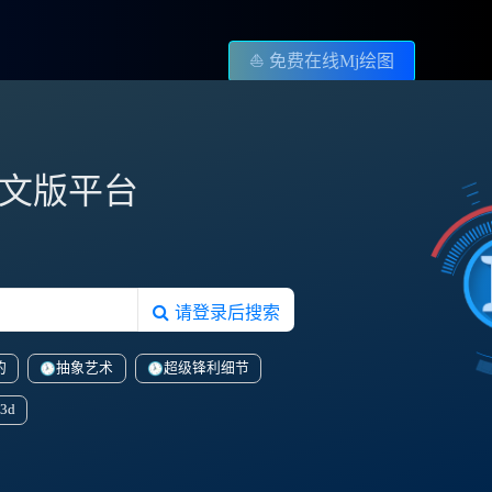
⛵️ 免费在线Mj绘图
图中文版平台
请登录后搜索
的
抽象艺术
超级锋利细节
3d