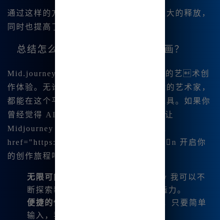
通过这样的方式，我的创作灵感得到了极大的释放，
同时也提高了我的绘画技能。
总结怎么利用Midjourney中文绘画？
Mid.journey 中文绘画为我们带来了全新的艺术创
作体验。无论你是一位初学者还是有经验的艺术家，
都能在这个平台上找到适合自己的创作工具。如果你
曾经觉得 AI 工具难以驾驭，那么现在就让
Midjourney 中文帮助你。马上访问 <a
href="https://www.bzu.cn">www.bzu.cn 开启你
的创作旅程吧！
无限可能的创作：
通过 Midjourney 我可以不
断探索新的艺术风格，释放我的创造力。
便捷的使用体验：
无需复杂的设置，只要简单
输入，我的创作便可快速展现。