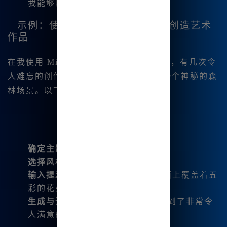
我能够随时寻求帮助，不再困惑。
示例：使用Midjourney中文绘画创造艺术
作品
在我使用 Midjourney 中文绘画的过程中，有几次令
人难忘的创作经历。例如，我试图生成一个神秘的森
林场景。以下是我使用的步骤：
确定主题：
“神秘的森林”
选择风格：
选择超现实主义风格
输入提示：
“让阳光透过树叶，地面上覆盖着五
彩的花朵”
生成与调整：
经过几次调整，我得到了非常令
人满意的作品。