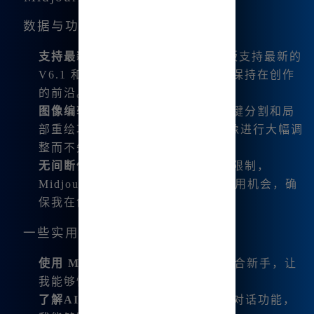
数据与功能描述
支持最新版本：
Midjourney 中文版支持最新的
V6.1 和 niji6 版本，这使得它始终保持在创作
的前沿。
图像编辑功能：
我特别喜欢它的一键分割和局
部重绘功能，这让我能轻松地对图像进行大幅调
整而不失去创作的灵感。
无间断使用：
不用担心频繁的付费限制，
Midjourney 中文版提供无限次的使用机会，确
保我在创作道路上不断前行。
一些实用的小技巧
使用 MJ 提词器：
这个工具非常适合新手，让
我能够快速生成创作灵感。
了解AI对话功能：
利用内置的 AI 对话功能，