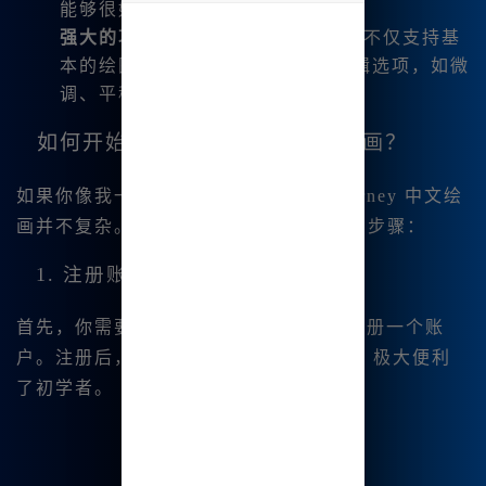
能够很好地理解并转化为图像。
undefined
强大的功能：
Midjourney中文绘画不仅支持基
本的绘图功能，还包含了丰富的编辑选项，如微
调、平移和局部重绘。
如何开始使用Midjourney中文绘画？
如果你像我一样是个新手，使用 Midjourney 中文绘
画并不复杂。以下是一些让你快速上手的步骤：
1. 注册账户
首先，你需要访问
www.bzu.cn
🔥 注册一个账
户。注册后，你将|获得免费的使用权限，极大便利
了初学者。