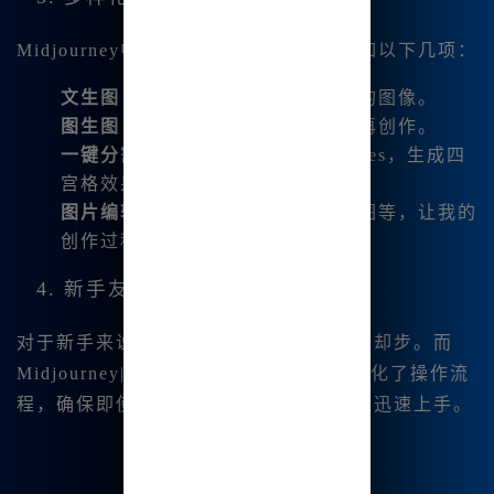
Midjourney中文版提供了丰富的功能，如以下几项：
文生图
：根据文字描述生成高质量的图像。
图生图
：基于已有图像进行改造和再创作。
一键分割、下载
：轻松处理图 images，生成四
宫格效果，便于分享。
图片编辑功能
：如微调、平移、扩图等，让我的
创作过程更加灵活。
4. 新手友好
对于新手来说，操作复杂的工具往往让人却步。而
Midjourney|中文版内置了
MJ提词器，简化了操作流
程，确保即使是没有任何基础的用户也能迅速上手。