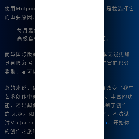
使用Midjourney中文版的成本相对友好，是我选择它
的重要原因之一。具体的费用标准如下：
每月最低仅需9.9元的订阅套餐。
高级套餐39.8元每月，功能更加全面。
而与国际版的
10美元/月
相比，国内版本无疑更加
具有吸👍 引力，并且首次注册用户还有丰富的积分
奖励，🔥可以尽情享受绘画的乐趣。
总的来说，Midjourney中文版的出现无疑改变了我在
艺术创作中的工作方式。无论是中文支持、丰富的功
能，还是超值的使用成本，都让我重新找到了创作
的.乐趣。如果你也想提高你的创作效率，不妨试
试Midjour.ney中文版，访问
www.bzu.cn
，开始你
的创作之旅吧！