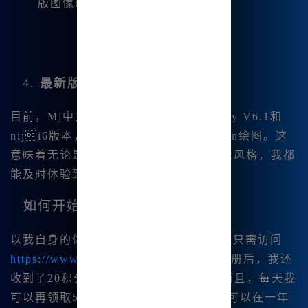
版图像时。
4.
最新版本支持
目前，Mj中文绘画已经集成了Midjourney V6.1和
niji6版本，并且支持了Stable-diffusion绘图。这
意味着无论是最新的绘图😊算法还是图像风格，我都
能及时体验到。
如何开始使用Mj中文绘画？
以我自身的体验为例，注册非常简单。我只需访问
https://www.bzu.cn
，便能创建账号。注册后，我还
收到了20积分，足够我进行不少创作。而且，每天我
可以再领取5积分，积累下来的积分让我可以在一年