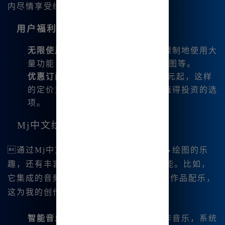
内尽情享受绘图的乐趣。
用户福利
无限使用
：在国内版中，我可以无限制地使用大
量功能，例如GTP-4o对话、Flux绘图等。
优惠订阅
：每月的订阅费用只有9.9元起，这样
的定价对我来说十分友好，绝对是值得投资的选
项。
Mj中文绘画的独特体验
通过Mj中文绘画，我能体验到不仅是🔥绘图的乐
趣，还有丰富的音乐生成及AI|对话功能。比如，
它集成的音频生成功能让我可以为自己的作品配乐，
这为我的创作增添了新的维度。
智能音乐生成
：我可以根据需要制作音乐，系统