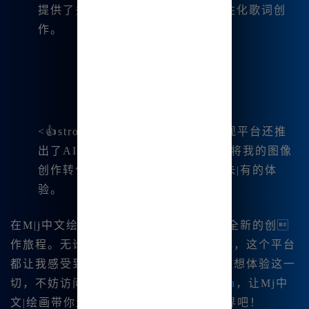
提供了多种风格选择，同时支持个性化歌词创
作。
<👍strong>视频生成：最近我发现平台还推
出了AI视频生成的功能，这让我.能将我的图像
创作转化为动态影像，真是前所未|有的体
验。
在M|j中文绘画的引导下，我体验了一次全新的创
作旅程。无论是绘图、音乐还是视频生成，这个平台
都让我感受到创作的无穷可能。如果你也想体验这一
切，不妨访问一下
https://www.bzu🔥.cn
，让Mj中
文|绘画带你走进一个充满艺术创造的世界吧！