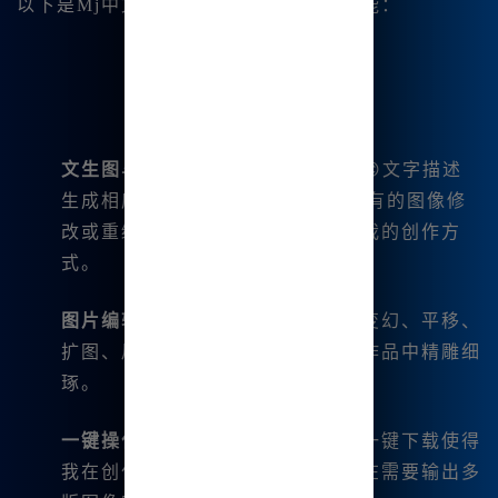
以下是Mj中文绘画所支持的一些强大功能：
文生图与图生图
：我可以通过输入😊文字描述
生成相应的图像，|甚至还能根据已有的图像修
改或重绘。这些功能极大地丰富了我的创作方
式。
图片编辑工具
：平台内置了微调、变幻、平移、
扩图、局部重绘等功能，让我能在作品中精雕细
琢。
一键操作
：一些功能如一键分割和一键下载使得
我在创作中能够更加高效，尤其是在需要输出多