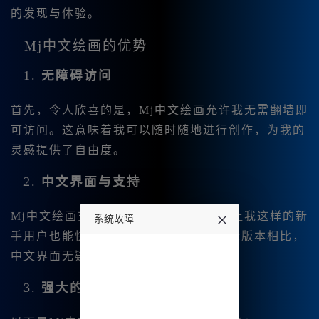
的发现与体验。
Mj中文绘画的优势
1.
无障碍访问
首先，令人欣喜的是，Mj中文绘画允许我无需翻墙即
可访问。这意味着我可以随时随地进行创作，为我的
灵感提供了自由度。
2.
中文界面与支持
Mj中文绘画支持中文输入，界面友好，让我这样的新
系统故障
手用户也能快速上手。与一些复杂的国际版本相比，
undefined
中文界面无疑减少了学习曲线。
3.
强大的功能